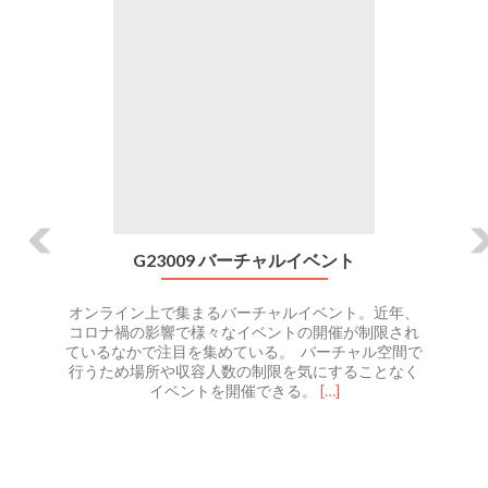
ペ
ー
ジ
へ
G23009 バーチャルイベント
オンライン上で集まるバーチャルイベント。近年、
コロナ禍の影響で様々なイベントの開催が制限され
ているなかで注目を集めている。 バーチャル空間で
行うため場所や収容人数の制限を気にすることなく
Read
イベントを開催できる。
[…]
more
about
G23009
バ
ー