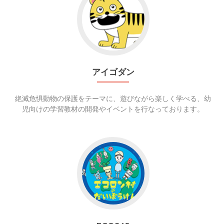
to
ア
イ
ゴ
ダ
ン
アイゴダン
絶滅危惧動物の保護をテーマに、遊びながら楽しく学べる、幼
児向けの学習教材の開発やイベントを行なっております。
Go
to
ECO365