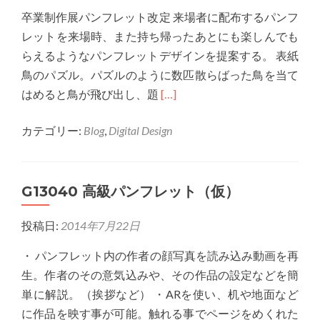
世
卒業制作展パンフレット改定 来場者に配布するパンフ
主
レットを来場時、また持ち帰ったあとにも楽しんでも
らえるようなパンフレットデザインを提案する。 表紙
鳥のパズル。パズルのように数匹散らばった鳥を当て
Read
はめると鳥が飛び出し、題
[…]
more
カテゴリー:
Blog
,
Digital Design
about
G13015
第
G13040 高級パンフレット（仮）
３
２
投稿日:
2014年7月22日
回
卒
・ パンフレット内の作者の顔写真を読み込み動画を再
業
生。作者のその意気込みや、その作品の設定などを簡
制
単に解説。（挨拶など） ・ARを使い、机や地面など
作
に作品を映す事が可能。触れる事でページをめくれた