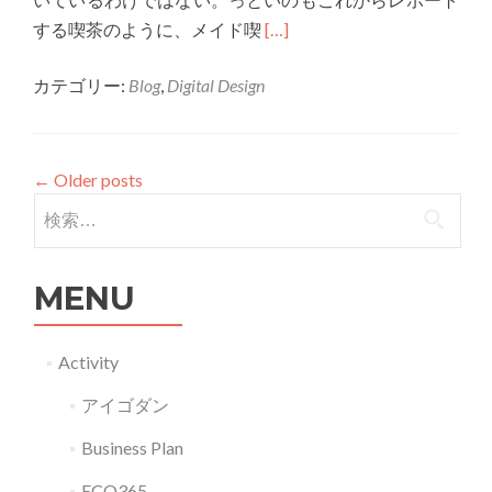
Read
する喫茶のように、メイド喫
[…]
more
カテゴリー:
Blog
,
Digital Design
about
G13023
メ
イ
←
Older posts
検索:
ド
は
今
MENU
や
ア
イ
Activity
ド
アイゴダン
ル！？
進
Business Plan
化
ECO365