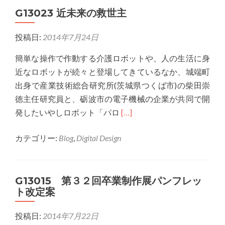
G13023 近未来の救世主
ブ
サ
投稿日:
2014年7月24日
イ
ト
簡単な操作で作動する介護ロボットや、人の生活に身
は
近なロボットが続々と登場してきているなか、城端町
じ
出身で産業技術総合研究所(茨城県つくば市)の柴田崇
め
徳主任研究員と、砺波市の電子機械の企業が共同で開
ま
Read
発したいやしロボット「パロ
[…]
し
more
た！
カテゴリー:
Blog
,
Digital Design
about
G13023
近
G13015 第３２回卒業制作展パンフレッ
未
ト改定案
来
の
投稿日:
2014年7月22日
救