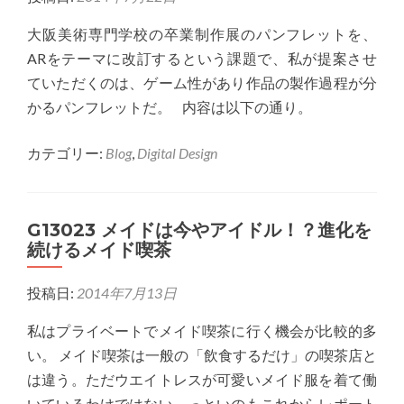
書
展
大阪美術専門学校の卒業制作展のパンフレットを、
パ
ARをテーマに改訂するという課題で、私が提案させ
ン
ていただくのは、ゲーム性があり作品の製作過程が分
フ
かるパンフレットだ。 内容は以下の通り。
レ
ッ
カテゴリー:
Blog
,
Digital Design
ト
企
画
G13023 メイドは今やアイドル！？進化を
続けるメイド喫茶
投稿日:
2014年7月13日
私はプライベートでメイド喫茶に行く機会が比較的多
い。 メイド喫茶は一般の「飲食するだけ」の喫茶店と
は違う。ただウエイトレスが可愛いメイド服を着て働
いているわけではない。っといのもこれからレポート