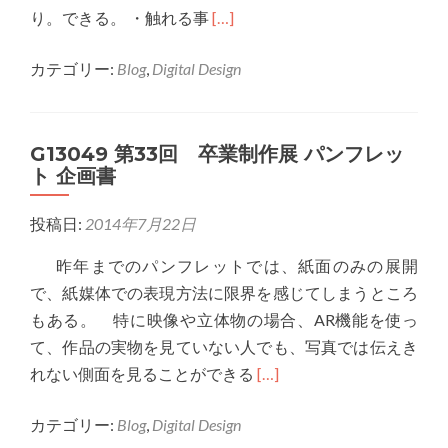
展
Read
り。できる。 ・触れる事
[…]
パ
more
ン
カテゴリー:
Blog
,
Digital Design
about
フ
G13040
レ
高
ッ
G13049 第33回 卒業制作展 パンフレッ
級
ト
ト 企画書
パ
改
ン
定
投稿日:
2014年7月22日
フ
案
レ
昨年までのパンフレットでは、紙面のみの展開
ッ
で、紙媒体での表現方法に限界を感じてしまうところ
ト
もある。 特に映像や立体物の場合、AR機能を使っ
（仮）
て、作品の実物を見ていない人でも、写真では伝えき
Read
れない側面を見ることができる
[…]
more
カテゴリー:
Blog
,
Digital Design
about