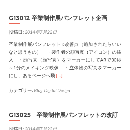
G13049
第
G13012 卒業制作展パンフレット企画
33
回
投稿日:
2014年7月22日
卒
業
卒業制作展パンフレット ○改善点（追加されたらいい
制
なと思うもの） ・製作者の顔写真（アイコン）の挿
作
入 ・顔写真（顔写真）をマーカーにしてARで30秒
展
～1分のメイキング映像 ・立体物の写真をマーカー
パ
Read
にし、あるページへ飛
[…]
ン
more
フ
カテゴリー:
Blog
,
Digital Design
about
レ
G13012
ッ
卒
ト
G13025 卒業制作展パンフレットの改訂
業
企
制
画
投稿日:
2014年7月22日
作