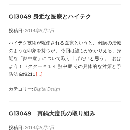
G13049
育
コ
成
G13049 身近な医療とハイテク
ミ
ュ
投稿日:
2014年9月2日
ニ
ケ
ハイテク技術が駆使される医療というと、 難病の治療
ー
のような印象を持つが、 今回は誰もがかかりえる、身
シ
近な「熱中症」について取り上げたいと思う。 おは
ョ
よう！ドクター＃１４ 熱中症 その具体的な対策と予
ン
Read
防法 &#8211
[…]
ツ
more
ー
カテゴリー:
Digital Design
about
ル
G13049
と
身
し
G13049 真鍋大度氏の取り組み
近
て
な
の
投稿日:
2014年9月2日
医