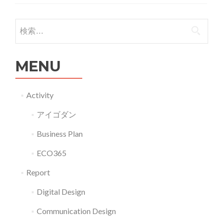
プ
ラ
検索:
グ
エ
MENU
ア
に
つ
Activity
い
アイゴダン
て
Business Plan
ECO365
Report
Digital Design
Communication Design