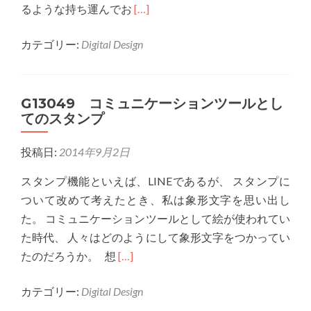
Read
るような持ち運んでお
[…]
more
カテゴリー:
Digital Design
about
G13049
フ
G13049 コミュニケーションツールとし
ァ
てのスタンプ
ン
に
投稿日:
2014年9月2日
よ
る
スタンプ機能といえば、LINEであるが、 スタンプに
次
ついて改めて考えたとき、私は象形文字を思い出し
世
た。 コミュニケーションツールとして絵が使われてい
代
た時代、 人々はどのようにして象形文字をつかってい
エ
Read
たのだろうか。 想
[…]
ー
more
ス
カテゴリー:
Digital Design
about
の