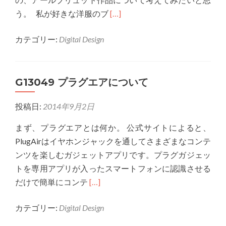
組
Read
う。 私が好きな洋服のブ
[…]
み
more
カテゴリー:
Digital Design
about
G13049
ア
G13049 プラグエアについて
ー
ル
投稿日:
2014年9月2日
ブ
リ
まず、プラグエアとは何か。 公式サイトによると、
ュ
PlugAirはイヤホンジャックを通してさまざまなコンテ
ッ
ンツを楽しむガジェットアプリです。プラグガジェッ
ト
トを専用アプリが入ったスマートフォンに認識させる
に
Read
だけで簡単にコンテ
[…]
つ
more
い
カテゴリー:
Digital Design
about
て
G13049