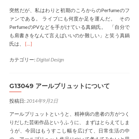
ス
療
突然だが、私はわりと初期のころからのPerfumeのフ
タ
と
ァンである。 ライブにも何度か足を運んだ。 その
ン
ハ
PerfumeのPVなどを手がけている真鍋氏。 「自分で
プ
イ
も肩書きをなんて言えばいいのか難しい」と笑う真鍋
テ
Read
氏は、
[…]
ク
more
カテゴリー:
Digital Design
about
G13049
真
G13049 アールブリュットについて
鍋
大
投稿日:
2014年9月2日
度
氏
アールブリュットというと、精神病の患者の方がつく
の
りだした芸術作品というふうに、 まずはとらえてしま
取
うが、今回はもうすこし幅を広げて、日常生活の中
り
の、アールブリュット作品について考えてみたいと思