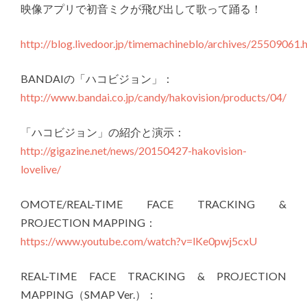
映像アプリで初音ミクが飛び出して歌って踊る！
http://blog.livedoor.jp/timemachineblo/archives/25509061.
BANDAIの「ハコビジョン」：
http://www.bandai.co.jp/candy/hakovision/products/04/
「ハコビジョン」の紹介と演示：
http://gigazine.net/news/20150427-hakovision-
lovelive/
OMOTE/REAL-TIME FACE TRACKING &
PROJECTION MAPPING：
https://www.youtube.com/watch?v=lKe0pwj5cxU
REAL-TIME FACE TRACKING & PROJECTION
MAPPING（SMAP Ver.）：