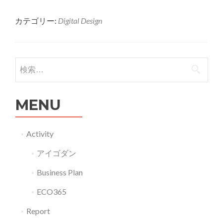
more
カテゴリー:
Digital Design
about
G14042
私
に
検索:
と
っ
MENU
て
の
デ
Activity
ジ
アイゴダン
タ
ル
Business Plan
デ
ECO365
ザ
イ
Report