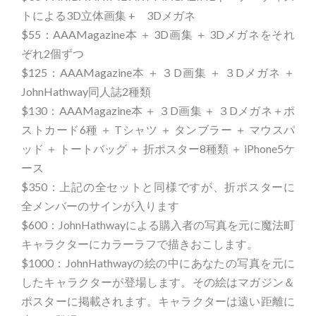
トによる3D立体画集 + 3Dメガネ
$55：AAAMagazine本 ＋ 3D画集 ＋ 3Dメガネをそれ
ぞれ2個ずつ
$125：AAAMagazine本 ＋ ３D画集 ＋ ３Dメガネ ＋
JohnHathway同人誌2種類
$130：AAAMagazine本 ＋ ３D画集 ＋ ３Dメガネ＋ポ
ストカード6種 ＋ Tシャツ ＋ タンブラー ＋ マウスパ
ッド ＋ トートバッグ ＋ 折ポスター8種類 ＋ iPhone5ケ
ース
$350：上記の全セットと同様ですが、折ポスターに
全メンバーのサインが入ります
$600：JohnHathwayによる購入者の写真を元に魔法町
キャラクターにカラーラフで描きおこします。
$1000：JohnHathwayの絵の中にあなたの写真を元に
したキャラクターが登場します。その絵はマガジン＆
ポスターに掲載されます。キャラクターは遠い距離に