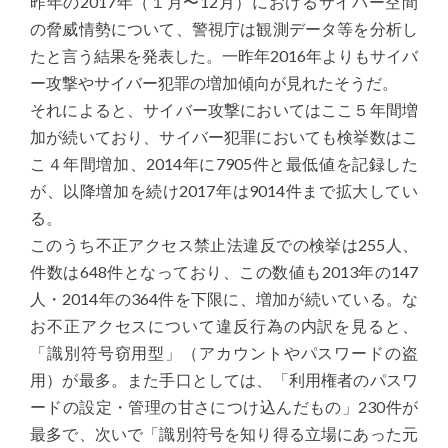
昨年の2017年（１月〜12月）におけるサイバー空間
の脅威情勢について、警視庁は観測データ等を分析し
たと言う結果を発表した。一昨年2016年よりもサイバ
ー攻撃やサイバー犯罪の増加傾向が見れたそうだ。
それによると、サイバー攻撃においてはここ５年間増
加が続いており、サイバー犯罪においても検挙数はこ
こ４年間増加、2014年に7905件と最低値を記録した
が、以降増加を続け2017年は9014件まで拡大してい
る。
このうち不正アクセス禁止法違反での検挙は255人、
件数は648件となっており、この数値も2013年の147
人・2014年の364件を下限に、増加が続いている。な
お不正アクセスについて違反行為の内訳を見ると、
「識別符号窃用型」（アカウントやパスワードの盗
用）が最多。また手口としては、「利用権者のパスワ
ードの設定・管理の甘さにつけ込んだもの」230件が
最多で、次いで「識別符号を知り得る立場にあった元