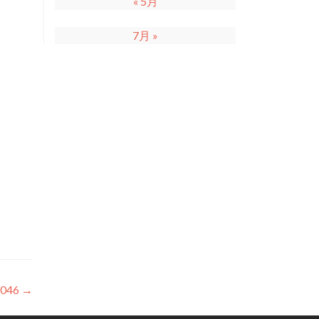
« 5月
7月 »
046
→