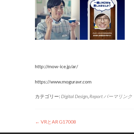
http://mow-ice.jp/ar/
https://www.moguravr.com
カテゴリー:
Digital Design
,
Report
パーマリンク
投稿ナビゲーション
←
VRとAR G17008