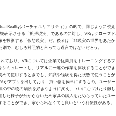
ual Reality(バーチャルリアリティ)」の略で、同じように視
重複表示させる「拡張現実」であるのに対し、VRはクローズド
像を投影する「仮想現実」だ。後者は「非現実の世界をあたか
た別で、むしろ対照的と言っても過言ではないだろう。
されており、VRについては企業で従業員をトレーニングするプ
をシミュレートし、リアルに一連の作業を体験することができ
初めて使用するときでも、知識や経験を得た状態で使うことが
KEAがアプリを出しており、買い物を簡単にするもの。ユーザ
部屋の中の物の場所を好きなように変え、互いに近づけたり離し
置した様子が分からないため家具の購入をためらっていたユー
認することができ、家から出なくても良いという利便性がある。