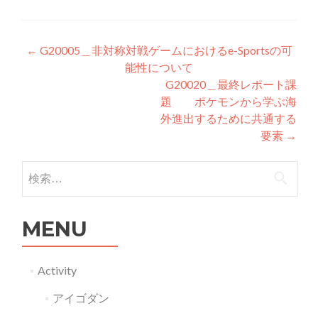
投稿ナビゲーション
←
G20005＿非対称対戦ゲームにおけるe-Sportsの可
能性について
G20020＿最終レポート課
題 ポケモンから学ぶ海
外進出するために共通する
要素
→
検索:
MENU
Activity
アイゴダン