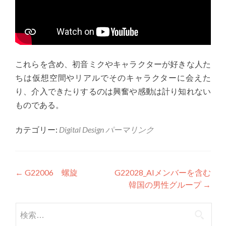
これらを含め、初音ミクやキャラクターが好きな人た
ちは仮想空間やリアルでそのキャラクターに会えた
り、介入できたりするのは興奮や感動は計り知れない
ものである。
カテゴリー:
Digital Design
パーマリンク
投稿ナビゲーション
←
G22006 螺旋
G22028_AIメンバーを含む
韓国の男性グループ
→
検索: