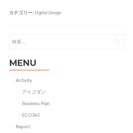
more
カテゴリー:
Digital Design
about
G23009
バ
ー
検索:
チ
ャ
MENU
ル
イ
ベ
Activity
ン
アイゴダン
ト
Business Plan
ECO365
Report