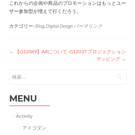
これからの企画や商品のプロモーションはもっとユー
ザー参加型が増えて行くだろう。
カテゴリー:
Blog
,
Digital Design
パーマリンク
投稿ナビゲーション
←
【G12049】ARについて
G12037 プロジェクション
マッピング
→
検索:
MENU
Activity
アイゴダン