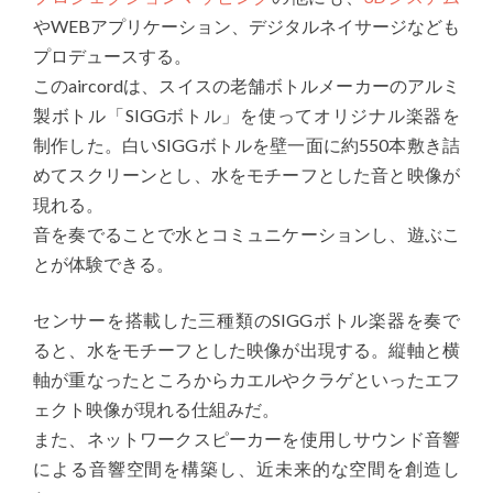
やWEBアプリケーション、デジタルネイサージなども
プロデュースする。
このaircordは、スイスの老舗ボトルメーカーのアルミ
製ボトル「SIGGボトル」を使ってオリジナル楽器を
制作した。白いSIGGボトルを壁一面に約550本敷き詰
めてスクリーンとし、水をモチーフとした音と映像が
現れる。
音を奏でることで水とコミュニケーションし、遊ぶこ
とが体験できる。
センサーを搭載した三種類のSIGGボトル楽器を奏で
ると、水をモチーフとした映像が出現する。縦軸と横
軸が重なったところからカエルやクラゲといったエフ
ェクト映像が現れる仕組みだ。
また、ネットワークスピーカーを使用しサウンド音響
による音響空間を構築し、近未来的な空間を創造し