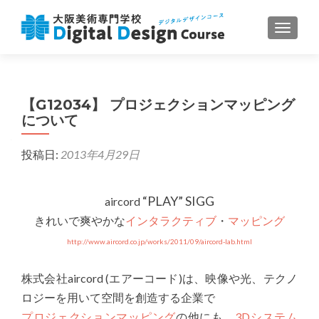
ナビゲ
【G12034】 プロジェクションマッピング
について
投稿日:
2013年4月29日
“PLAY” SIGG
aircord
きれいで爽やかな
インタラクティブ
・
マッピング
http://www.aircord.co.jp/works/2011/09/aircord-lab.html
株式会社aircord (エアーコード)は、映像や光、テクノ
ロジーを用いて空間を創造する企業で
プロジェクションマッピング
の他にも、
3Dシステム