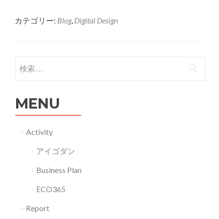
more
カテゴリー:
Blog
,
Digital Design
about
G12037
情
報
検索:
社
会
MENU
と
ロ
ボ
Activity
ッ
アイゴダン
ト
の
Business Plan
可
ECO365
能
性
Report