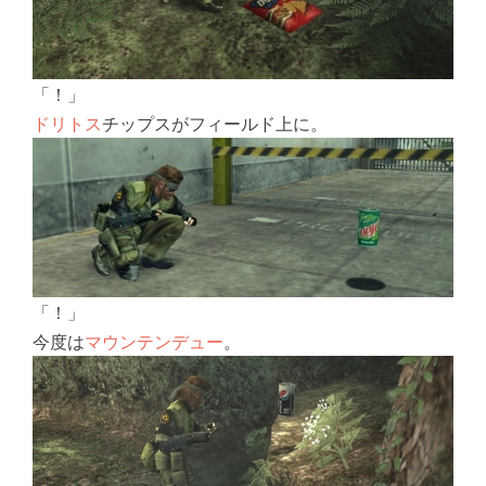
「！」
ドリトス
チップスがフィールド上に。
「！」
今度は
マウンテンデュー
。