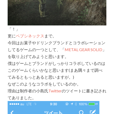
「！」
更に
ペプシネックス
まで。
今回はお菓子やドリンクブランドとコラボレーション
してるゲームの一つとして、「
METAL GEAR SOLID
」
を取り上げてみようと思います。
僕はゲームとブランドがしっかりコラボしているのは
このゲームくらいかなと思います(まあ隅々まで調べ
てみるともっとあると思いますが。)
なぜこのようなコラボをしているのか。
理由は制作者の小島氏
Twitter
のツイートに書き記され
てありました。