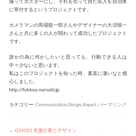
撮ってポスターにし、それを売って得た収入を自治体
に寄付するというプロジェクトです。
カメラマンの馬場龍一郎さんやデザイナーの大沼慎一
さんと共に多くの人が関わって成功したプロジェクト
です。
誰かの為に何かしたいと思っても、行動できる人は
中々少ないと思います。
私はこのプロジェクトを知った時、素直に凄いなと感
心しました。
http://fukkou-noroshi.jp
カテゴリー:
Communication Design
,
Report
パーマリンク
投稿ナビゲーション
←
G15021 支援仕業とデザイン