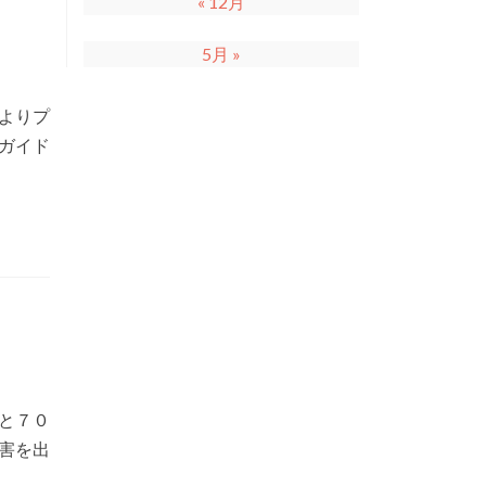
« 12月
5月 »
によりプ
ガイド
と７０
害を出