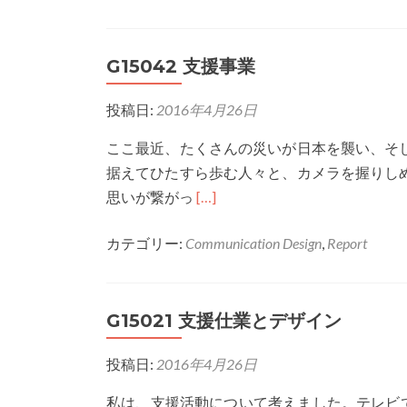
G15018
チ
G15042 支援事業
ャ
リ
投稿日:
2016年4月26日
テ
ィ
ここ最近、たくさんの災いが日本を襲い、そ
と
据えてひたすら歩む人々と、カメラを握りし
デ
Read
思いが繋がっ
[…]
ザ
more
イ
カテゴリー:
Communication Design
,
Report
about
ン
G15042
支
G15021 支援仕業とデザイン
援
事
投稿日:
2016年4月26日
業
私は、支援活動について考えました。テレビ