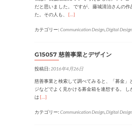
だと思いました。 ですが、藤城清治さんの
Read
た。その人も、
[…]
more
カテゴリー:
Communication Design
,
Digital Desig
about
G15021
支
G15057 慈善事業とデザイン
援
仕
投稿日:
2016年4月26日
業
と
慈善事業と検索して調べてみると、「募金」
デ
ジなどでよく見かける募金箱を連想する。 しか
ザ
Read
は
[…]
イ
more
ン
カテゴリー:
Communication Design
,
Digital Desig
about
G15057
慈