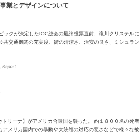
支援事業とデザインについて
ンピックが決定したIOC総会の最終投票直前、滝川クリステル
、公共交通機関の充実度、街の清潔さ、治安の良さ、ミシュラン
n
,
Report
ン
カトリーナ】がアメリカ合衆国を襲った。 約１８００名の死者
もアメリカ国内での暴動や大統領の対応の悪さなどで様々な被