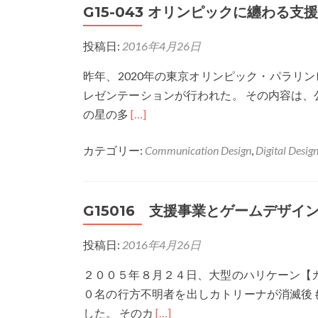
G15-043 オリンピックに纏わる
善
事
投稿日:
2016年4月26日
業
と
昨年、2020年の東京オリンピック・パラリ
デ
レゼンテーションが行われた。 その内容は
ザ
Read
の星の多
[…]
イ
more
ン
カテゴリー:
Communication Design
,
Digital Desig
about
G15-
043
G15016 支援事業とゲームデザイ
オ
リ
投稿日:
2016年4月26日
ン
ピ
２００５年８月２４日、大型のハリケーン【
ッ
０名の行方不明者を出しカトリーナが消滅後
ク
Read
した。 そのカ
[…]