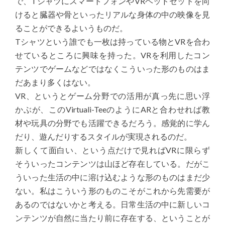
で、TシャツにスマートフォンやVRヘッドセットを向
けると臓器や骨といったリアルな身体の中の映像を見
ることができるよいうものだ。
Tシャツという誰でも一枚は持っている物とVRを合わ
せているところに興味を持った。VRを利用したコン
テンツでゲームなどではなくこういった形のものはま
だあまり多くはない。
VR、というとゲーム分野での活用が真っ先に思い浮
かぶが、このVirtuali-TeeのようにARと合わせれば教
材や玩具の分野でも活躍できるだろう。感覚的に学ん
だり、遊んだりするスタイルが実現されるのだ。
新しくて面白い、という点だけで見ればVRに限らず
そういったコンテンツは山ほど存在している。だがこ
ういった生活の中に溶け込むような形のものはまだ少
ない。私はこういう形のものこそがこれから先需要が
あるのではないかと考える。日常生活の中に新しいコ
ンテンツが自然に当たり前に存在する、ということが