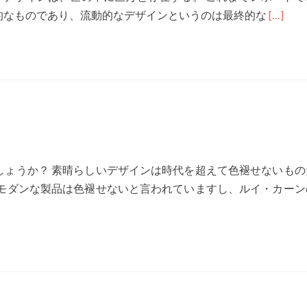
Read
的なものであり、流動的なデザインというのは最終的な
[…]
more
about
G15-
043
“デ
ジ
タ
ル
しょうか？ 素晴らしいデザインは時代を超えて色褪せないもの
デ
なモダンな製品は色褪せないと言われていますし、ルイ・カーン
ザ
イ
ン
論
と
は”