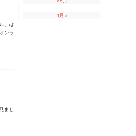
« 6月
4月 »
ル」は
オンラ
て見まし
e
t