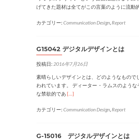
ザ
げてきた題材は全てがこの言葉のように流動
イ
ン
カテゴリー:
Communication Design
,
Report
論
G15042 デジタルデザインとは
投稿日:
2016年7月26日
素晴らしいデザインとは、どのようなもので
われています。 ディーター・ラムスのよう
Read
な禁欲的であ
[…]
more
カテゴリー:
Communication Design
,
Report
about
G15042
デ
G-15016 デジタルデザインとは
ジ