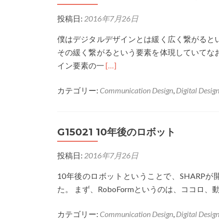
タ
投稿日:
2016年7月26日
ル
デ
僕はデジタルデザインとは緩く広く繋がると
ザ
その緩く繋がるという要素を体現していてな
イ
Read
イン要素の一
[…]
ン
more
と
カテゴリー:
Communication Design
,
Digital Desig
about
は
G-
15016
G15021 10年後のロボット
デ
ジ
投稿日:
2016年7月26日
タ
ル
10年後のロボットということで、SHARPが
デ
た。 まず、RoboFormというのは、ココロ
ザ
イ
カテゴリー:
Communication Design
,
Digital Desig