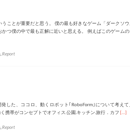
いうことが重要だと思う。 僕の最も好きなゲーム「ダークソウ
おかつ僕の中で最も正解に近いと思える。 例えばこのゲームの
n
,
Report
開発した、ココロ、動くロボット｢RoboForm｣について考え
Read
、動く携帯がコンセプトでオフィス.公園.キッチン.旅行．カフ
[…]
mor
n
,
Report
abou