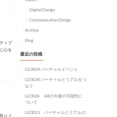
私
Digital Design
に
と
Communication Design
っ
Archive
て
の
Blog
ティブ
デ
に心を
ジ
最近の投稿
タ
ル
G23009 バーチャルイベント
デ
G23034 バーチャルとリアルをつ
ザ
なぐ
イ
G23026 ARの今後の可能性に
ン
ついて
G23013 バーチャルとリアルの
取り上