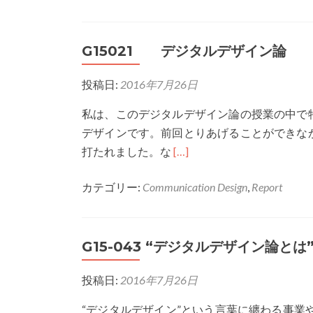
G15021 デジタルデザイン論
投稿日:
2016年7月26日
私は、このデジタルデザイン論の授業の中で
デザインです。前回とりあげることができな
Read
打たれました。な
[…]
more
カテゴリー:
Communication Design
,
Report
about
G15021
デ
G15-043 “デジタルデザイン論とは
ジ
タ
投稿日:
2016年7月26日
ル
デ
“デジタルデザイン”という言葉に纏わる事業