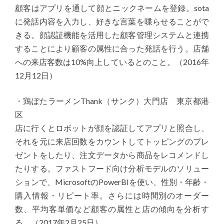
顧客はアプリを通して顔とニックネームを登録。sota
に発話内容を入力し、好きな言葉を喋らせることがで
きる。顔認証機能を活用した顧客管理システムと連携
することにより顧客の属性に合った発話を行う。店舗
への来店客数は10%向上しているとのこと。（2016年
12月12日）
・鶏ぽたラーメンThank（サンク）大門店 東京都港
区
店に行くとロボットが顔を認証してアプリと照合し、
それを元に来店回数をカウントしてトッピングのプレ
ゼントをしたり、注文データから商品をレコメンドし
たりする。ファストフード向け分析モデルのソリュー
ションで、MicrosoftのPowerBIを使い、性別・年齢・
購入情報・リピート率。さらには時間別のオーダー
数、平均客単価など顧客の属性と店の傾向を分析す
る。（2017年2月25日）