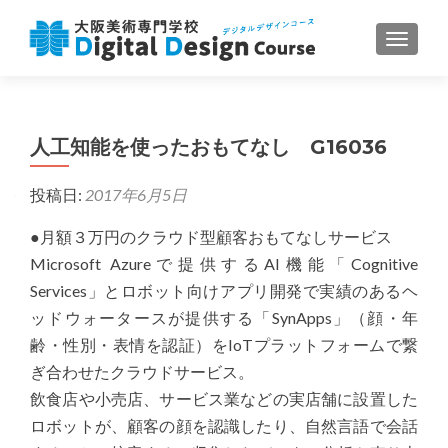
ナビゲ
人工知能を使ったおもてなし G16036
投稿日:
2017年6月5日
●月額３万円のクラウド型顧客おもてなしサービス
Microsoft Azureで提供するAI機能「Cognitive
Services」とロボット向けアプリ開発で実績のあるヘ
ッドウォータースが提供する「SynApps」（顔・年
齢・性別・表情を認証）をIoTプラットフォームで繋
ぎ合わせたクラウドサービス。
飲食店や小売店、サービス業などの実店舗に設置した
ロボットが、顧客の顔を認識したり、自然言語で会話