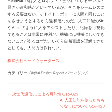
Headwatersは人とロボットの会話に生じるテンポの
悪さが違和感だといっているが、そこをシームレスに
する必要はない。そもそもロボットに人間と同じこと
をさせようとするから違和感なのだ。人工知能のSiri
やAlexaのように人をアシストしたり、記憶を可視化
できることは非常に便利だ。機械には機械にしかでき
ないことがあるはずだ。いくら自然言語を理解できた
としても、人間力は作れない。
株式会社ヘッドウォータース
カテゴリー:
Digital Design
,
Report
パーマリンク
投稿ナビゲーション
←
次世代通信5Gによる可能性 G16-023
AI 人工知能を使ったおも
てなしについて G16-023
→