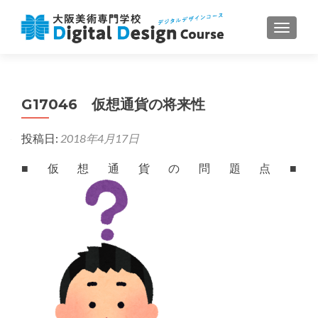
ナビゲ
G17046 仮想通貨の将来性
投稿日:
2018年4月17日
■仮想通貨の問題点■