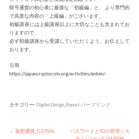
暗号通貨の初心者に最適な「初級編」と、 より専門的
で高度な内容の「上級編」がございます。
初級講座には上級講座以上に大切なことも含まれてお
りますので、
必ず初級講座から受講していただくよう、お伝えして
おります。
引用
https://japancryptocoin.org/activities/anken/
カテゴリー:
Digital Design
,
Report
パーマリンク
投稿ナビゲーション
←
仮想通貨_G17026
パスワードとIDの管理シス
テムについて G17034
→