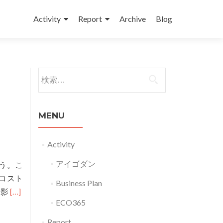
コンテンツへスキップ
Activity
Report
Archive
Blog
検索:
MENU
Activity
アイゴダン
う。こ
コスト
Business Plan
Read
撮影
[…]
ECO365
more
about
Report