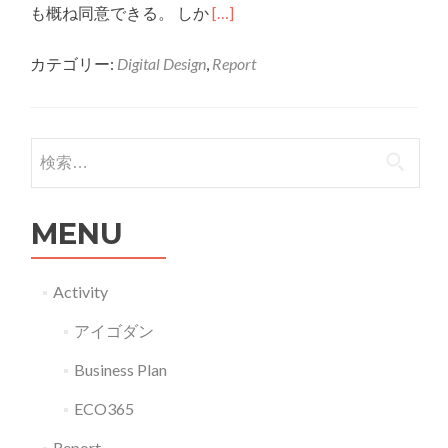
Read
も概ね同意できる。 しか
[…]
more
カテゴリー:
Digital Design
,
Report
about
G19037
筒
井
検索:
遼
嗣
MENU
ダ
オ・
ジ
Activity
ャ
アイゴダン
ミ
ン
Business Plan
氏
ECO365
の
プ
Report