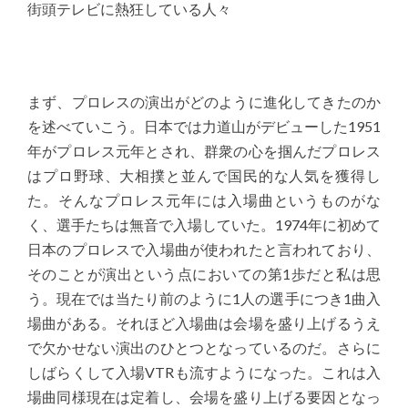
街頭テレビに熱狂している人々
まず、プロレスの演出がどのように進化してきたのか
を述べていこう。日本では力道山がデビューした
1951
年がプロレス元年とされ、群衆の心を掴んだプロレス
はプロ野球、大相撲と並んで国民的な人気を獲得し
た。そんなプロレス元年には入場曲というものがな
く、選手たちは無音で入場していた。
1974
年に初めて
日本のプロレスで入場曲が使われたと言われており、
そのことが演出という点においての第
1
歩だと私は思
う。現在では当たり前のように
1
人の選手につき
1
曲入
場曲がある。それほど入場曲は会場を盛り上げるうえ
で欠かせない演出のひとつとなっているのだ。さらに
しばらくして入場
VTR
も
流すようになった。これは入
場曲同様現在は定着し、会場を盛り上げる要因となっ