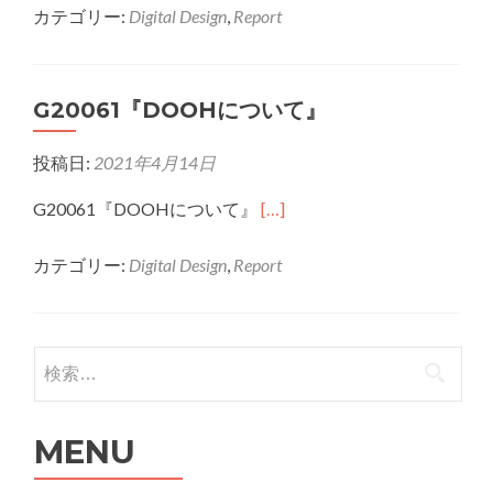
カテゴリー:
Digital Design
,
Report
about
G20020
ダ
G20061『DOOHについて』
イ
ナ
投稿日:
2021年4月14日
ミ
ッ
G20061『DOOHについて』
[…]
ク
DOOH
カテゴリー:
Digital Design
,
Report
に
つ
い
検索:
て
MENU