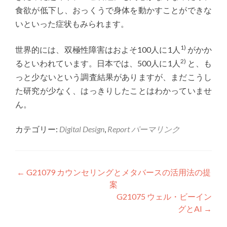
食欲が低下し、おっくうで身体を動かすことができな
いといった症状もみられます。
1)
世界的には、双極性障害はおよそ100人に1人
がかか
2)
るといわれています。日本では、500人に1人
と、も
っと少ないという調査結果がありますが、まだこうし
た研究が少なく、はっきりしたことはわかっていませ
ん。
カテゴリー:
Digital Design
,
Report
パーマリンク
投稿ナビゲーション
←
G21079 カウンセリングとメタバースの活用法の提
案
G21075 ウェル・ビーイン
グとAI
→