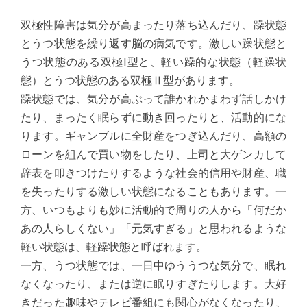
双極性障害は気分が高まったり落ち込んだり、躁状態
とうつ状態を繰り返す脳の病気です。激しい躁状態と
うつ状態のある双極I型と、軽い躁的な状態（軽躁状
態）とうつ状態のある双極Ⅱ型があります。
躁状態では、気分が高ぶって誰かれかまわず話しかけ
たり、まったく眠らずに動き回ったりと、活動的にな
ります。ギャンブルに全財産をつぎ込んだり、高額の
ローンを組んで買い物をしたり、上司と大ゲンカして
辞表を叩きつけたりするような社会的信用や財産、職
を失ったりする激しい状態になることもあります。一
方、いつもよりも妙に活動的で周りの人から「何だか
あの人らしくない」「元気すぎる」と思われるような
軽い状態は、軽躁状態と呼ばれます。
一方、うつ状態では、一日中ゆううつな気分で、眠れ
なくなったり、または逆に眠りすぎたりします。大好
きだった趣味やテレビ番組にも関心がなくなったり、