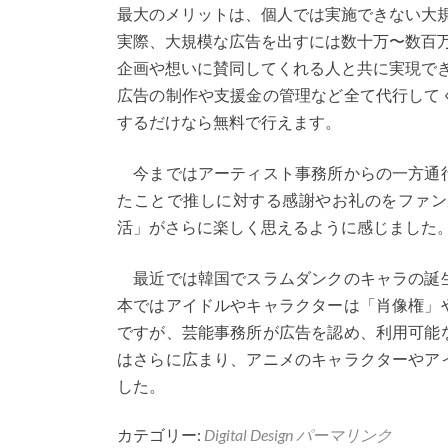
最大のメリットは、個人では実施できない大
実際、大規模な広告を出すには数十万〜数百
企画や想いに賛同してくれる人と共に実現で
広告の制作や支援金の管理など全て代行して
するだけなら無料で行えます。
今まではアーティスト事務所からの一方通行
たことで推しに対する感謝やお礼のをファン
活」がさらに楽しく思えるように感じました
最近では韓国でスラムダンクのキャラの誕生
本ではアイドルやキャラクターは「肖像権」
ですが、芸能事務所が広告を認め、利用可能
はさらに広まり、アニメのキャラクターやア
した。
カテゴリー:
Digital Design
パーマリンク