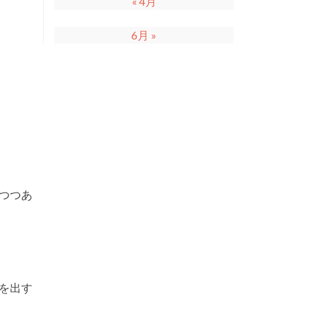
« 4月
6月 »
つつあ
を出す
。