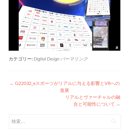
カテゴリー:
Digital Design
パーマリンク
投稿ナビゲーション
←
G22032_eスポーツがリアルに与える影響とVRへの
進展
リアルとヴァーチャルの融
合と可能性について
→
検索: