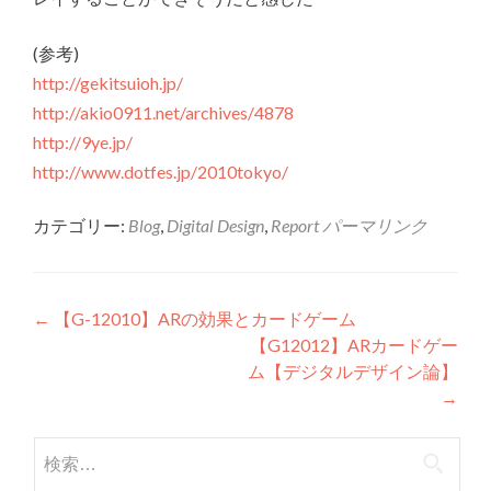
(参考)
http://gekitsuioh.jp/
http://akio0911.net/archives/4878
http://9ye.jp/
http://www.dotfes.jp/2010tokyo/
カテゴリー:
Blog
,
Digital Design
,
Report
パーマリンク
投稿ナビゲーション
←
【G-12010】ARの効果とカードゲーム
【G12012】ARカードゲー
ム【デジタルデザイン論】
→
検索: