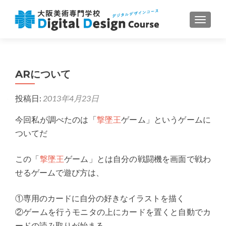
ナビゲ
ARについて
投稿日:
2013年4月23日
今回私が調べたのは「
撃墜王
ゲーム」というゲームに
ついてだ
この「
撃墜王
ゲーム」とは自分の戦闘機を画面で戦わ
せるゲームで遊び方は、
①専用のカードに自分の好きなイラストを描く
②ゲームを行うモニタの上にカードを置くと自動でカ
ードの読み取りが始まる