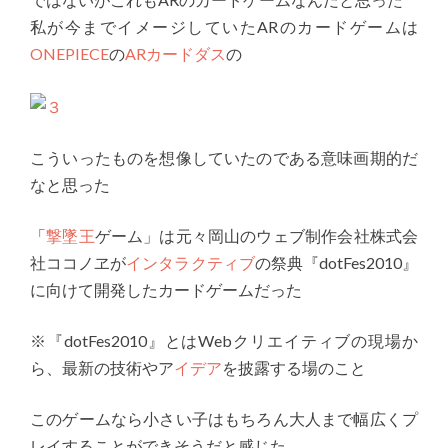
私が今までイメージしていたARのカードゲームは
ONEPIECE
の
ARカードダス
の
こういったものを想像していたのである意味画期的だ
なと思った
「
撃墜王
ゲーム」は元々岡山のウェブ制作会社株式会
社ココノヱが
インタラクティブ
の祭典『dotFes2010』
に向けて開発したカードゲームだった
※『dotFes2010』とはWebクリエイティブの現場か
ら、最新の技術やア
イデア
を披露する場のこと
このゲームなら小さい子はもちろん大人まで幅広くプ
レイすることができそうだと感じた