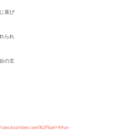
に喜び
れられ
台の主
rancksorbier.com%2F&ei=Mvx-