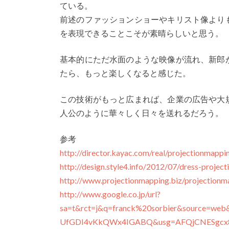
ている。
前述のファッションショーやキリスト像より
を表現できることこそが素晴らしいと思う。
基本的にただ水面のような映像が流れ、新郎
たら、もっと楽しくなると感じた。
この技術がもっと広まれば、企業の広告や大
人公のように華々しく日々を送れるだろう。
参考
http://director.kayac.com/real/projectionmapp
http://design.style4.info/2012/07/dress-projec
http://www.projectionmapping.biz/projectionm
http://www.google.co.jp/url?
sa=t&rct=j&q=franck%20sorbier&source=w
UfGDI4vKkQWx4IGABQ&usg=AFQjCNESgcx8