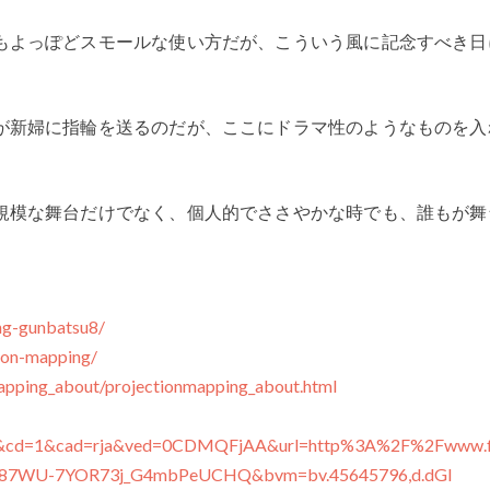
もよっぽどスモールな使い方だが、こういう風に記念すべき日
が新婦に指輪を送るのだが、ここにドラマ性のようなものを入
規模な舞台だけでなく、個人的でささやかな時でも、誰もが舞
ing-gunbatsu8/
tion-mapping/
apping_about/projectionmapping_about.html
eb&cd=1&cad=rja&ved=0CDMQFjAA&url=http%3A%2F%2Fwww.f
7WU-7YOR73j_G4mbPeUCHQ&bvm=bv.45645796,d.dGI