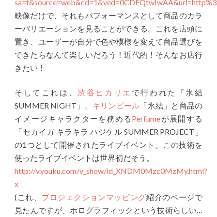
sa=t&source=web&cd=1&ved=0CDEQtwIwAA&url=http
映像だけで、それもパフォーマンスとして商品のカラ
ーバリエーションを見ることができる。これを店頭に
置き、ユーザーが自分で色や模様を変えて商品選びを
できたらなんて楽しいだろう！近代的！そんなお店行
きたい！
そしてこれは、
渋谷ヒカリエ
で行われた「氷結
SUMMER NIGHT」。
キリンビール
「氷結」と商品の
イメージキャラクターを務める
Perfume
が展開する
「セカイガ キラキラ ハジケル SUMMER PROJECT」
の1つとして開催されたライブイベント。この技術を
使ったライブイベントは世界初だそう。
http://v.youku.com/v_show/id_XNDM0Mzc0MzMy.html?
x
(これ、
プロジェクションマッピング
紹介のページで
見たんですが、ホログラフィックという技術らしい…