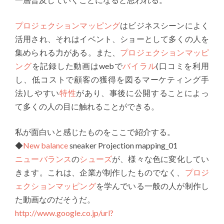
プロジェクションマッピング
はビジネスシーンによく
活用され、それはイベント、ショーとして多くの人を
集められる力がある。また、
プロジェクションマッピ
ング
を記録した動画はwebで
バイラル
(口コミを利用
し、低コストで顧客の獲得を図るマーケティング手
法)しやすい
特性
があり、事後に公開することによっ
て多くの人の目に触れることができる。
私が面白いと感じたものをここで紹介する。
◆
New balance
sneaker Projection mapping_01
ニューバランス
の
シューズ
が、様々な色に変化してい
きます。これは、企業が制作したものでなく、
プロジ
ェクションマッピング
を学んでいる一般の人が制作し
た動画なのだそうだ。
http://www.google.co.jp/url?