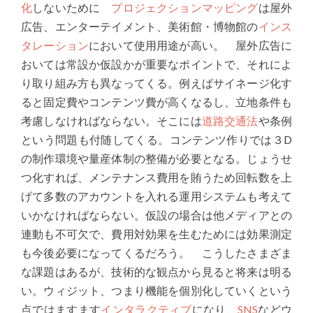
化
しないために
プロジェクションマッピング
は屋外
広告、エンターテイメント、美術館・博物館の
インス
タレーション
において使用用途が高い。 屋外広告に
おいては常設か仮設かが重要なポイントで、それによ
り取り組み方も異なってくる。例えばサイネージ化す
ると固定費やコンテンツ費が高くなるし、立地条件も
考慮しなければならない。そこには
道路交通法
や条例
という問題も付随してくる。コンテンツ作りでは３D
の制作環境や量産体制の整備が必要となる。じょうせ
つ化すれば、メンテナンス費用を賄うため回転数を上
げて多数のアカウントを入れる運用システムも考えて
いかなければならない。仮設の場合は他メディアとの
連動も不可欠で、費用対効果を生むためには効果測定
も今後必要になってくるだろう。 こうしたさまざま
な課題はあるが、技術的な観点から見ると将来は明る
い。ウィジット、つまり機能を個別化していくという
点ではますます
インタラクティブ
になり、
SNS
などウ