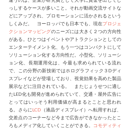
っしするケースが多いこと。それが動画交流サイトな
どにアップされ、プロモーションに活かされるという
しくみだ。 ヨーロッパでも日本でも、現在
プロジェ
クションマッピング
のニーズには大きく２つの方向性
がある。ひとつはイベントやアトラクションとしての
エンターテイメント化、もう一つはコンパクトにして
ソリューション化する方向性だ。小型化、ソリューシ
ョン化、長期運用化は、今最も求められている流れ
で、この分野の新技術ではホログラフィック３Dディ
スプレイなどが登場しており、視覚効果を高めた製品
展示などに注目されている。 またじょうせつに適し
たLED化も開発が進められていて、交通・屋外広告に
とってはいっそう利用価値が高まるとことと思われ
る。さらに
LCD
（液晶ディスプレイ）へ転用すれば、
交差点のコーナーなど今まで広告ができなかったとこ
ろもメディア化していくことができる。
コモディティ