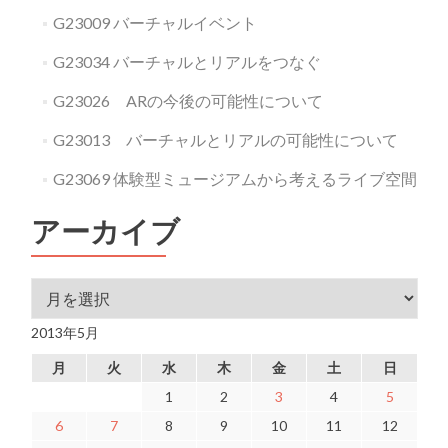
G23009 バーチャルイベント
G23034 バーチャルとリアルをつなぐ
G23026 ARの今後の可能性について
G23013 バーチャルとリアルの可能性について
G23069 体験型ミュージアムから考えるライブ空間
アーカイブ
アーカイブ
2013年5月
月
火
水
木
金
土
日
1
2
3
4
5
6
7
8
9
10
11
12