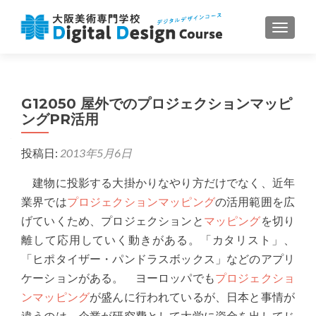
ナビゲ
G12050 屋外でのプロジェクションマッピ
ングPR活用
投稿日:
2013年5月6日
建物に投影する大掛かりなやり方だけでなく、近年
業界では
プロジェクションマッピング
の活用範囲を広
げていくため、プロジェクションと
マッピング
を切り
離して応用していく動きがある。「カタリスト」、
「ヒポタイザー・パンドラスボックス」などのアプリ
ケーションがある。 ヨーロッパでも
プロジェクショ
ンマッピング
が盛んに行われているが、日本と事情が
違うのは、企業が研究費として大学に資金を出してじ