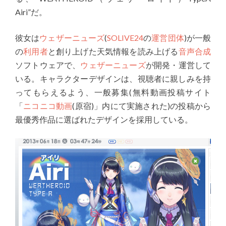
Airi”だ。
彼女は
ウェザーニューズ
(
SOLIVE24
の
運営団体
)が一般
の
利用者
と創り上げた天気情報を読み上げる
音声合成
ソフトウェアで、
ウェザーニューズ
が開発・運営して
いる。キャラクターデザインは、視聴者に親しみを持
ってもらえるよう、一般募集(無料動画投稿サイト
「
ニコニコ動画
(原宿)」内にて実施された)の投稿から
最優秀作品に選ばれたデザインを採用している。