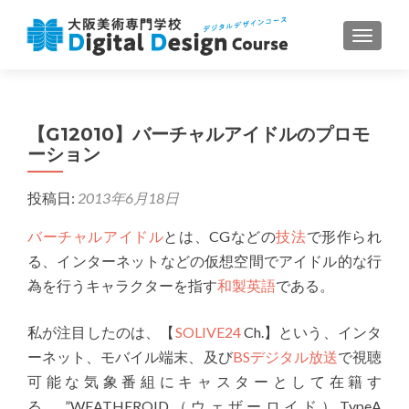
ナビゲ
【G12010】バーチャルアイドルのプロモ
ーション
投稿日:
2013年6月18日
バーチャルアイドル
とは、CGなどの
技法
で形作られ
る、インターネットなどの仮想空間でアイドル的な行
為を行うキャラクターを指す
和製英語
である。
私が注目したのは、【
SOLIVE24
Ch.】という、インタ
ーネット、モバイル端末、及び
BSデジタル放送
で視聴
可能な気象番組にキャスターとして在籍す
る、”WEATHEROID（ウェザーロイド）TypeA