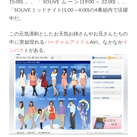
15:00)」、「SOLiVE ムーン(19:00～22:00)」、
「SOLiVE ミッドナイト(1:00～4:00)の4番組内で活躍
中だ。
この元気溌剌としたお天気お姉さんやお兄さんたちの
中に突如現れる
バーチャルアイドル
Airi。なかなか
イ
ンパク
トがある。