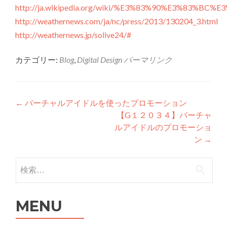
http://ja.wikipedia.org/wiki/%E3%83%90%E3%8
http://weathernews.com/ja/nc/press/2013/130204_3.html
http://weathernews.jp/solive24/#
カテゴリー:
Blog
,
Digital Design
パーマリンク
投稿ナビゲーション
←
バーチャルアイドルを使ったプロモーション
【G１２０３４】バーチャ
ルアイドルのプロモーショ
ン
→
検索:
MENU