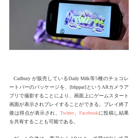
が販売している
等
種のチョコレ
Cadbury
Daily Milk
5
ートバーのパッケージを、
という
カメラア
[blippar]
AR
プリで撮影することにより、画面上にゲームスタート
画面が表示されプレイすることができる。
プレイ終了
後は得点が表示され、
、
に投稿し結果
Twitter
Facebook
を共有することも可能である。