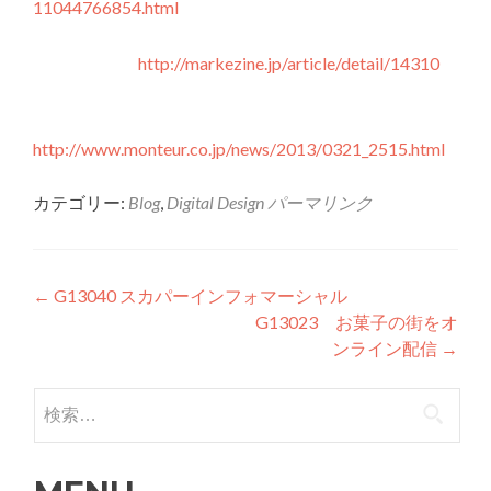
11044766854.html
http://markezine.jp/article/detail/14310
http://www.monteur.co.jp/news/2013/0321_2515.html
カテゴリー:
Blog
,
Digital Design
パーマリンク
投稿ナビゲーション
←
G13040 スカパーインフォマーシャル
G13023 お菓子の街をオ
ンライン配信
→
検索: