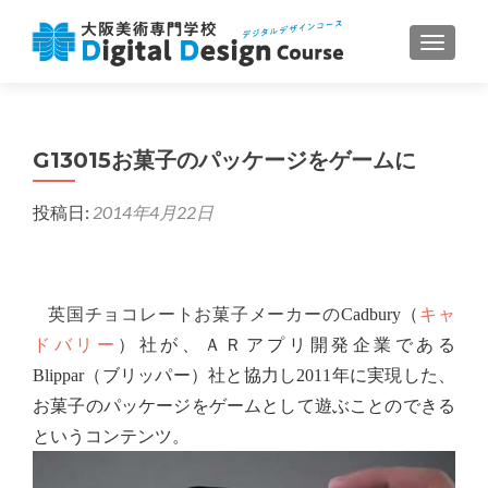
ナビゲ
G13015お菓子のパッケージをゲームに
投稿日:
2014年4月22日
英国チョコレートお菓子メーカーの
（
キャ
Cadbury
ドバリー
）社が、ＡＲアプリ開発企業である
（ブリッパー）社と協力し
年に実現した、
Blippar
2011
お菓子のパッケージをゲームとして遊ぶことのできる
というコンテンツ。