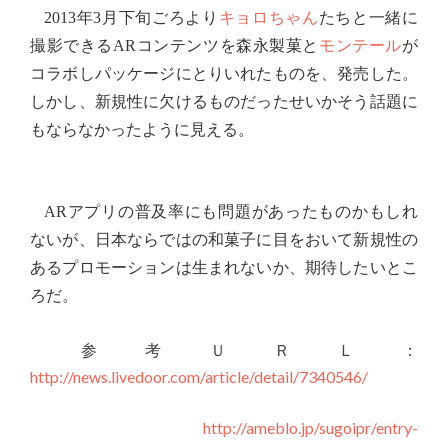
年
月下旬ごろより
キョロちゃん
たちと一緒に
2013
3
撮影できる
コンテンツを森永製菓と
モンテール
が
AR
コラボしパッケージにとりいれたものを、発売した。
しかし、新規性に欠けるものだったせいかそう話題に
もならなかったように見える。
アプリの普及率にも問題があったものかもしれ
AR
ないが、日本ならではの和菓子に目をおいて新規性の
あるプロモーションは生まれないか、期待したいとこ
ろだ。
参考ＵＲＬ：
http://news.livedoor.com/article/detail/7340546/
http://ameblo.jp/sugoipr/entry-