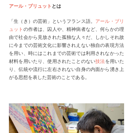
アール・ブリュット
とは
「生（き）の芸術」というフランス語。
アール・ブリ
ュット
の作者は、囚人や、精神病者など、何らかの理
由で社会から見放された孤独な人々だ、しかしそれ故
に今までの芸術文化に影響されえない独自の表現方法
を用い、時にはこれまでの芸術では利用されなかった
材料を用いたり、使用されたことのない
技法
を用いた
り、伝統や流行に左右されない自身の内面から湧き上
がる思想を表した芸術のことである。