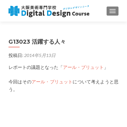
ナビゲ
G13023 活躍する人々
投稿日:
2014年5月13日
レポートの議題となった「
アール・ブリュット
」
今回はその
アール・ブリュット
について考えようと思
う。