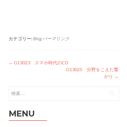
カテゴリー:
Blog
パーマリンク
投稿ナビゲーション
←
G13023 スマホ時代のCD
G13025 分野をこえた繋
がり
→
検索:
MENU