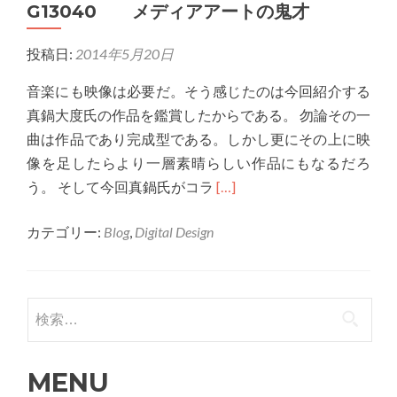
G13040 メディアアートの鬼才
と
光
投稿日:
2014年5月20日
と
映
音楽にも映像は必要だ。そう感じたのは今回紹介する
像
真鍋大度氏の作品を鑑賞したからである。 勿論その一
曲は作品であり完成型である。しかし更にその上に映
像を足したらより一層素晴らしい作品にもなるだろ
Read
う。 そして今回真鍋氏がコラ
[…]
more
カテゴリー:
Blog
,
Digital Design
about
G13040
メ
デ
検索:
ィ
ア
MENU
ア