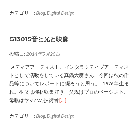
more
カテゴリー:
Blog
,
Digital Design
about
G13023
人
G13015音と光と映像
と
テ
投稿日:
2014年5月20日
ク
ノ
メディアアーティスト、インタラクティブアーティス
ロ
トとして活動をしている真鍋大度さん。今回は彼の作
ジ
品等についてレポートに綴ろうと思う。 1976年生ま
ー
れ。祖父は機材収集好き、父親はプロのベーシスト、
Read
母親はヤマハの技術者
[…]
more
カテゴリー:
Blog
,
Digital Design
about
G13015
音