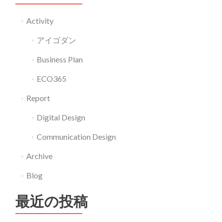
ー
ト
Activity
の
アイゴダン
鬼
才
Business Plan
ECO365
Report
Digital Design
Communication Design
Archive
Blog
最近の投稿