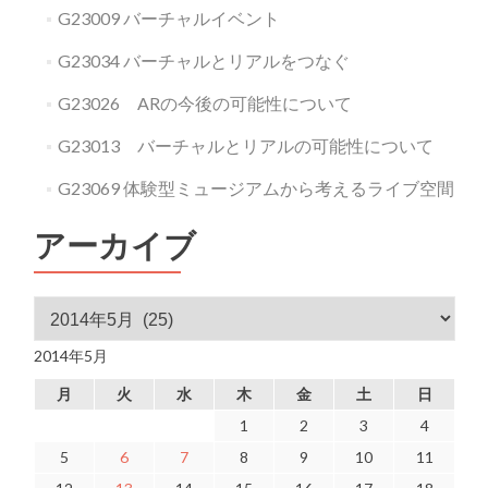
G23009 バーチャルイベント
G23034 バーチャルとリアルをつなぐ
G23026 ARの今後の可能性について
G23013 バーチャルとリアルの可能性について
G23069 体験型ミュージアムから考えるライブ空間
アーカイブ
アーカイブ
2014年5月
月
火
水
木
金
土
日
1
2
3
4
5
6
7
8
9
10
11