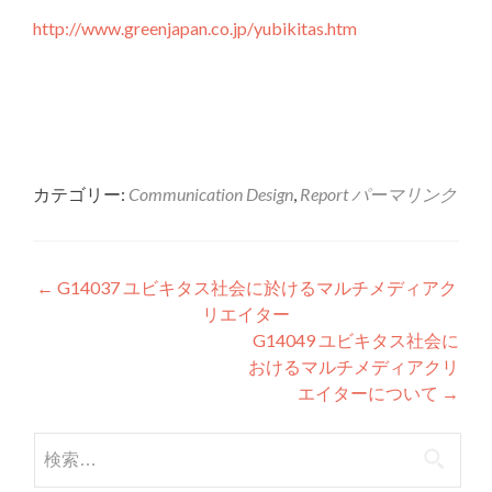
http://www.greenjapan.co.jp/yubikitas.htm
カテゴリー:
Communication Design
,
Report
パーマリンク
投稿ナビゲーション
←
G14037 ユビキタス社会に於けるマルチメディアク
リエイター
G14049 ユビキタス社会に
おけるマルチメディアクリ
エイターについて
→
検索: