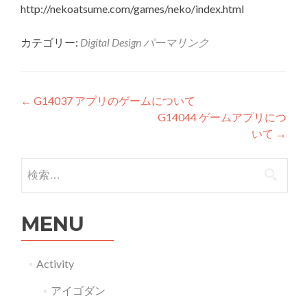
http://nekoatsume.com/games/neko/index.html
カテゴリー:
Digital Design
パーマリンク
投稿ナビゲーション
←
G14037 アプリのゲームについて
G14044 ゲームアプリにつ
いて
→
検索:
MENU
Activity
アイゴダン