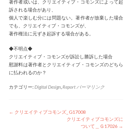
著作者或いは、クリエイティブ・コモンズによって起
訴される場合があり、
個人で楽しむ分には問題ない。著作者が放棄した場合
でも、クリエイティブ・コモンズが、
著作権法に元ずき起訴する場合がある。
◆不明点◆
クリエイティブ・コモンズが訴訟し勝訴した場合
慰謝料は著作者とクリエイティブ・コモンズのどちら
に払われるのか？
カテゴリー:
Digital Design
,
Report
パーマリンク
投稿ナビゲーション
←
クリエイティブコモンズ_ G17008
クリエイティブコモンズに
ついて＿Ｇ17026
→