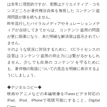
は非常に理想的ですが、実際はクリエイティブ・コモ
ンズどころか著作権法自体を無視した コンテンツ 盗
用問題が後を絶ちません。
昨年流行したバイラルメディアやキュレーションメデ
ィアが台頭してきてからは、 コンテンツ 盗用の問題
が更に顕著になり、未だ明確な解決策は提示されてい
ません。
そのような状況に対抗するために、CCライセンスの
設置は コンテンツ 盗用の抑止力には繋がるかもしれ
ません。少しでも自身の コンテンツ を守るために
も、著作物の取扱についての意志を明確に表示するよ
うにしましょう。
◆デジタルコピー◆
映画やアニメなどの本編映像をiTunesビデオ対応の
iPad、iPod、iPhoneで視聴可能にすること。Digital
Copy