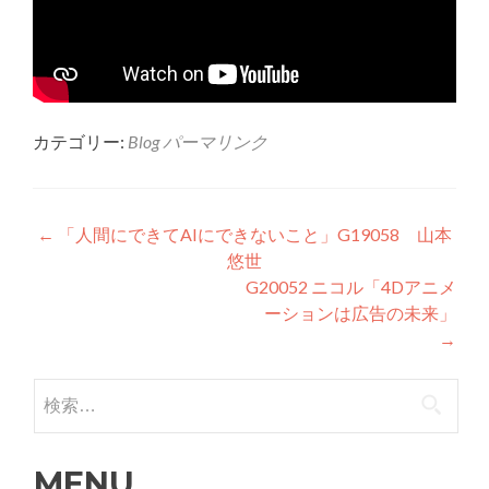
カテゴリー:
Blog
パーマリンク
投稿ナビゲーション
←
「人間にできてAIにできないこと」G19058 山本
悠世
G20052 ニコル「4Dアニメ
ーションは広告の未来」
→
検索:
MENU