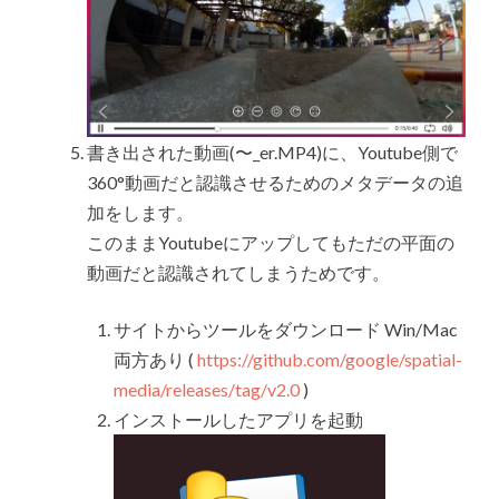
書き出された動画(〜_er.MP4)に、Youtube側で
360°動画だと認識させるためのメタデータの追
加をします。
このままYoutubeにアップしてもただの平面の
動画だと認識されてしまうためです。
サイトからツールをダウンロード Win/Mac
両方あり (
https://github.com/google/spatial-
media/releases/tag/v2.0
)
インストールしたアプリを起動