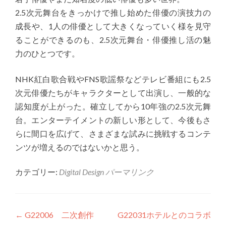
2.5次元舞台をきっかけで推し始めた俳優の演技力の
成長や、1人の俳優として大きくなっていく様を見守
ることができるのも、2.5次元舞台・俳優推し活の魅
力のひとつです。
NHK紅白歌合戦やFNS歌謡祭などテレビ番組にも2.5
次元俳優たちがキャラクターとして出演し、一般的な
認知度が上がった。確立してから10年強の2.5次元舞
台。エンターテイメントの新しい形として、今後もさ
らに間口を広げて、さまざまな試みに挑戦するコンテ
ンツが増えるのではないかと思う。
カテゴリー:
Digital Design
パーマリンク
投稿ナビゲーション
←
G22006 二次創作
G22031ホテルとのコラボ