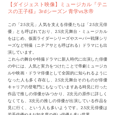
【ダイジェスト映像】ミュージカル『テニ
スの王子様』3rdシーズン 青学vs氷帝
この「2.5次元」人気を支える俳優たちは「2.5次元俳
優」とも呼ばれており、2.5次元舞台・ミュージカル
をはじめ、仮面ライダーシリーズやスーパー戦隊シリ
ーズなど特撮（ニチアサとも呼ばれる）ドラマにも出
演しています。
これらの舞台や特撮ドラマに新人時代に出演した俳優
の中には、人気と実力をつけたことで帝劇ミュージカ
ルや映画・ドラマ俳優として全国的に知られるように
なった人も多く存在し、2.5次元舞台そのものが俳優
キャリアの登竜門にもなっていますある時見に行った
作品で推しの俳優がみつかり、2次元の原作に詳しく
なくても、3次元の推しの俳優が出演している作品を
見に行く、という人も多いようです。2.5次元俳優は
若手俳優やまだ知名度の低い俳優も多い世界。