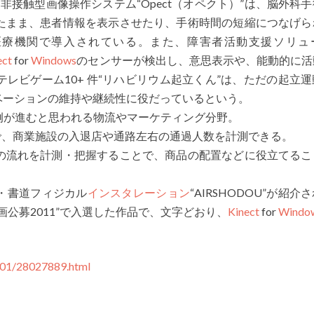
、非接触型画像操作システム“Opect（オペクト）”は、脳外科
たまま、患者情報を表示させたり、手術時間の短縮につなげら
医療機関で導入されている。また、障害者活動支援ソリュ
ect
for
Windows
のセンサーが検出し、意思表示や、能動的に活
レビゲーム10+ 件“リハビリウム起立くん”は、ただの起立
チベーションの維持や継続性に役だっているという。
例が進むと思われる物流やマーケティング分野。
することで、商業施設の入退店や通路左右の通過人数を計測できる。
の流れを計測・把握することで、商品の配置などに役立てるこ
・書道フィジカル
インスタレーション
“AIRSHODOU”が紹介
公募2011”で入選した作品で、文字どおり、
Kinect
for
Windo
301/28027889.html