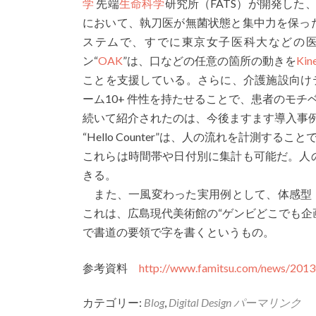
学
先端
生命科学
研究所（FATS）が開発した
において、執刀医が無菌状態と集中力を保っ
ステムで、すでに東京女子医科大などの
ン“
OAK
”は、口などの任意の箇所の動きを
Kin
ことを支援している。さらに、介護施設向けテ
ーム10+ 件性を持たせることで、患者のモ
続いて紹介されたのは、今後ますます導入事
“Hello Counter”は、人の流れを計測
これらは時間帯や日付別に集計も可能だ。人
きる。
また、一風変わった実用例として、体感型
これは、広島現代美術館の“ゲンビどこでも企画
で書道の要領で字を書くというもの。
参考資料
http://www.famitsu.com/news/201
カテゴリー:
Blog
,
Digital Design
パーマリンク