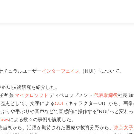
ナチュラルユーザー
インターフェイス
（NUI）”について、
のNUI技術研究を紹介した。
任者 兼
マイクロソフト
ディベロップメント
代表取締役
社長 
の歴史として、文字による
CUI
（キャラクターUI）から、画像
ぶりや手ぶりや音声などで直感的に操作する“NUI”へと変わ
dows
による数々の事例を説明した。
売当初から、活躍が期待された医療や教育分野から。
東京女子