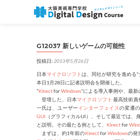
G12037 新しいゲームの可能性
投稿日:
2013年5月26日
日本
マイクロソフト
は、同社が研究を進める“
本日1月28日に記者説明会を開催した。
“
Kinect
for
Windows
”による導入事例や、最新
登壇した、日本
マイクロソフト
最高技術責
一氏は、ユーザー
インターフェイス
の変遷
GUI
（グラフィカルUI）、そして最近では、身
と説明。その最たる例として、
Kinect
for
Win
まずは、約1年前の
Kinect
for
Windows
の発