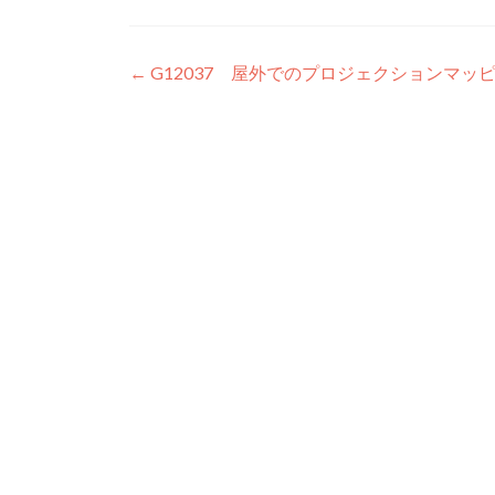
投稿ナビゲーション
←
G12037 屋外でのプロジェクションマッ