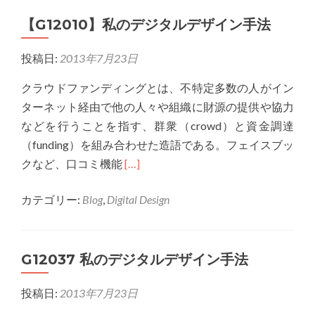
１
【G12010】私のデジタルデザイン手法
２
０
投稿日:
2013年7月23日
３
４】
クラウドファンディングとは、不特定多数の人がイン
デ
ターネット経由で他の人々や組織に財源の提供や協力
ジ
などを行うことを指す、群衆（crowd）と資金調達
タ
（funding）を組み合わせた造語である。フェイスブッ
ル
Read
クなど、口コミ機能
[…]
デ
more
ザ
カテゴリー:
Blog
,
Digital Design
about
イ
【G12010】
ン
私
手
G12037 私のデジタルデザイン手法
の
法
デ
に
投稿日:
2013年7月23日
ジ
つ
タ