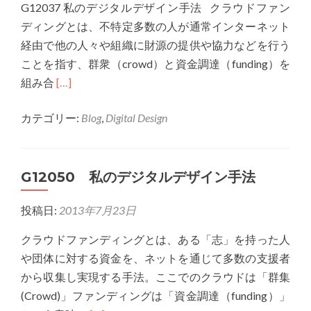
G12037 私のデジタルデザイン手法 クラウドファン
い
ル
ディングとは、不特定多数の人が通常インターネット
て
デ
経由で他の人々や組織に財源の提供や協力などを行う
ザ
ことを指す、群衆（crowd）と資金調達（funding）を
イ
Read
組み合
[…]
ン
more
手
カテゴリー:
Blog
,
Digital Design
about
法
G12037
私
G12050 私のデジタルデザイン手法
の
デ
投稿日:
2013年7月23日
ジ
タ
クラウドファンディングとは、ある「志」を持った人
ル
や団体に対する資金を、ネットを通じて多数の支援者
デ
から収集し実現する手法。ここでのクラウドは「群集
ザ
(Crowd)」ファンディングは「資金調達（funding）」
イ