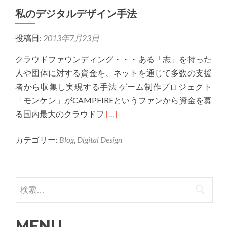
私のデジタルデザイン手法
私
の
投稿日:
2013年7月23日
デ
ジ
クラウドファウンディング・・・ある「志」を持った
タ
人や団体に対する資金を、ネットを通じて多数の支援
ル
者から収集し実現する手法 ゲーム制作プロジェクト
デ
「モンケン」がCAMPFIREというファンから資金を募
ザ
Read
る国内最大のクラウドフ
[…]
イ
more
ン
カテゴリー:
Blog
,
Digital Design
about
手
私
法
の
デ
検索:
ジ
タ
MENU
ル