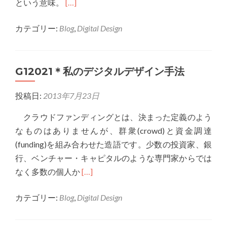
Read
という意味。
[…]
ン
more
手
カテゴリー:
Blog
,
Digital Design
about
法
G12050
私
G12021＊私のデジタルデザイン手法
の
デ
投稿日:
2013年7月23日
ジ
タ
クラウドファンディングとは、決まった定義のよう
ル
なものはありませんが、群衆(crowd)と資金調達
デ
(funding)を組み合わせた造語です。少数の投資家、銀
ザ
行、ベンチャー・キャピタルのような専門家からでは
イ
Read
なく多数の個人か
[…]
ン
more
手
カテゴリー:
Blog
,
Digital Design
about
法
G12021
＊