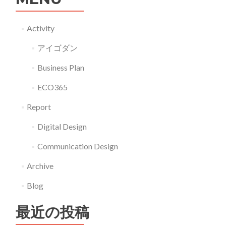
デ
ザ
Activity
イ
アイゴダン
ン
手
Business Plan
法
ECO365
Report
Digital Design
Communication Design
Archive
Blog
最近の投稿