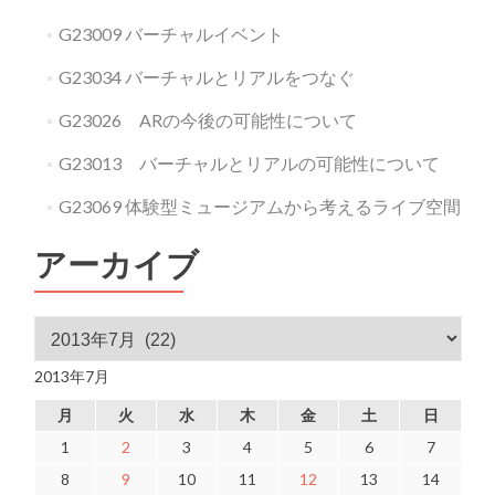
G23009 バーチャルイベント
G23034 バーチャルとリアルをつなぐ
G23026 ARの今後の可能性について
G23013 バーチャルとリアルの可能性について
G23069 体験型ミュージアムから考えるライブ空間
アーカイブ
アーカイブ
2013年7月
月
火
水
木
金
土
日
1
2
3
4
5
6
7
8
9
10
11
12
13
14