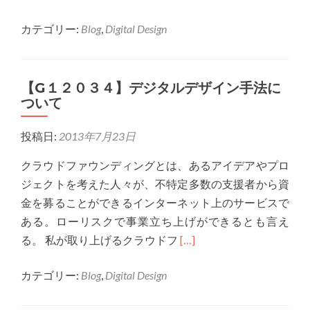
more
カテゴリー:
Blog
,
Digital Design
about
【G12012】
私
【G１２０３４】デジタルデザイン手法に
の
ついて
デ
ジ
投稿日:
2013年7月23日
タ
ル
クラウドファウンディングとは、あるアイデアやプロ
デ
ジェクトを考えた人々が、不特定多数の支援者から資
ザ
金を募ることができるインターネット上のサービスで
イ
ある。ローリスクで事業立ち上げができるとも言え
ン
Read
る。 私が取り上げるクラウドフ
[…]
手
more
法
カテゴリー:
Blog
,
Digital Design
about
【G