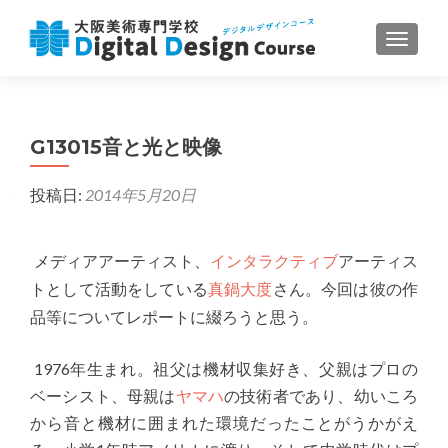
ナビゲ
G13015音と光と映像
投稿日:
2014年5月20日
メディアアーティスト、
インタラクティブ
アーティス
トとして活動をしている
真鍋大度
さん。今回は彼の作
品等についてレポートに綴ろうと思う。
1976
年生まれ。祖父は機材収集好き、父親はプロの
ベーシスト、母親は
ヤマハ
の技術者であり、幼いころ
から音と機材に囲まれた環境だったことがうかがえ