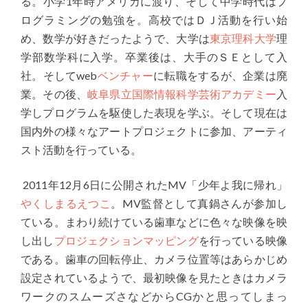
る。小学
1
年時アメリカに渡り、そして中学時代はプ
ログラミングの勉強を。高校ではＤＪ活動を行い始
め、数学が好きだったようで、大学は
東京理科大学
理
学部数学科に入学。卒業後は、大手のＳＥとして入
社。そして
web
ベンチャー
に転職をするが、企業は廃
業。その後、
岐阜県立国際情報科学芸術アカデミー
入
学しプログラムを駆使した表現を学ぶ。そして現在は
国内外の様々なアートプロジェクトに参加、アーティ
スト活動を行っている。
2011
年
12
月
6
日に公開された
MV
「少年よ我に帰れ」
やくしまるえつこ
。
MV
監督として真鍋さんが参加し
ている。まわり続けている歯車などに色々な映像を映
し出し
プロジェクションマッピング
を行っている映像
である。歯車の回転停止、カメラ位置等はあらかじめ
設定されているようで、最初映像を見たときはカメラ
ワークのスムーズさなどから
CG
かと思ってしまっ