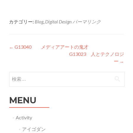
カテゴリー:
Blog
,
Digital Design
パーマリンク
投稿ナビゲーション
←
G13040 メディアアートの鬼才
G13023 人とテクノロジ
ー
→
検索:
MENU
Activity
アイゴダン