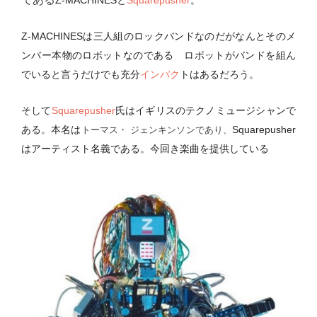
Z-MACHINESと
Squarepusher
。
Z-MACHINESは三人組のロックバンドなのだがなんとそのメ
ンバー本物のロボットなのである ロボットがバンドを組ん
でいると言うだけでも充分
インパク
トはあるだろう。
そして
Squarepusher
氏はイギリスのテクノミュージシャンで
ある。本名は
Squarepus
her
トーマス・ ジェンキンソンであり、
はアーティスト名義である。今回き楽曲を提供している