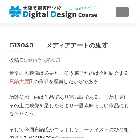
ナビゲ
G13040 メディアアートの鬼才
投稿日:
2014年5月20日
音楽にも映像は必要だ。そう感じたのは今回紹介する
真鍋大度
氏の作品を鑑賞したからである。
勿論その一曲は作品であり完成型である。しかし更に
その上に映像を足したらより一層素晴らしい作品にも
なるだろう。
そして今回真鍋氏がコラボしたアーティストのひと組
である