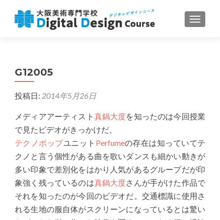
ナビゲ
G12005
投稿日:
2014年5月26日
メディアアーティスト
真鍋大度
を知ったのは今回授業
で見たビデオがきっかけだ、
テクノポップ
ユニット
Perfume
の存在は知っていてテ
クノと言う個性がある曲を歌いダンスも細かい動きが
多い印象で差別化をはかり人気があるグループだが印
象強く残っているのは
真鍋大度
さんが手がけた作品で
それを知ったのが今回のビデオだ。交通標識に使用さ
れる生地の服自体がスクリーンになっているとは驚い