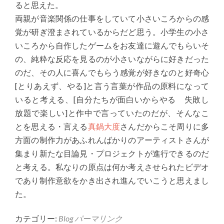
ると思えた。
両親が音楽関係の仕事をしていて小さいころからの感
覚が研ぎ澄まされているからだど思う。小学生の小さ
いころから自作したゲームをお友達に遊んでもらいそ
の、純粋な反応を見るのが小さいながらに好きだった
のだ、その人に喜んでもらう感覚が好きなのと好奇心
[とりあえず、やる]と言う言葉が作品の原料になって
いると考える、[自分たちが面白いからやる 失敗し
放題で楽しい]と作中で言っていたのだが、そんなこ
とを思える・言える
真鍋大度
さんだからこそ周りに多
方面の制作力があふれんばかりのアーティストさんが
集まり新たな目論見・プロジェクトが進行できるのだ
と考える。私なりの原点は何か考えさせられたビデオ
であり制作意欲をかき出され進んでいこうと思えまし
た。
カテゴリー:
Blog
パーマリンク