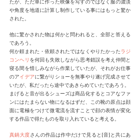
たが、ただ単に作った映像を写すのではなく服の濃淡
や角度を地道に計算し制作している事にはもっと驚か
された。
他に驚かされた物は何かと問われると、全部と答える
であろう。
何か頼まれた・依頼されたではなくやりたかった
ラジ
コンヘリ
を何回も失敗しながら思考錯誤を考え仲間と
寝る間を惜しみながら作業していたが、それがお仕事
のア
イデア
に繋がりショーを無事やり遂げ完成させて
いたが、私だったら途中であきらめていたであろう。
まげると音が出るシューズは商品化するとコアなファ
ンにはたまらない物になるはずだ、この靴の原点は顔
面に電極をつけて微電流を流すことで顔の表情が変化
する作品で得たものを取り入れていると考える。
真鍋大度
さんの作品は作中だけで見ると[音]と共にあ