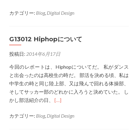
more
カテゴリー:
Blog
,
Digital Design
about
G13015
萌
G13012 Hiphopについて
よ
り
投稿日:
2014年6月17日
燃
え
今回のレポートは、Hiphopについてだ。 私がダンス
と出会ったのは高校生の時だ。 部活を決める頃、私は
中学生の時と同じ陸上部、又は飛んで回れる体操部、
そしてサッカー部のどれかに入ろうと決めていた。 し
Read
かし部活紹介の日、
[…]
more
カテゴリー:
Blog
,
Digital Design
about
G13012
Hiphop