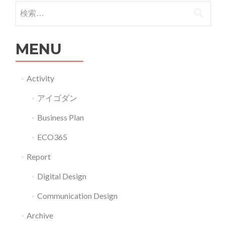
に
検索:
つ
い
MENU
て
Activity
アイゴダン
Business Plan
ECO365
Report
Digital Design
Communication Design
Archive