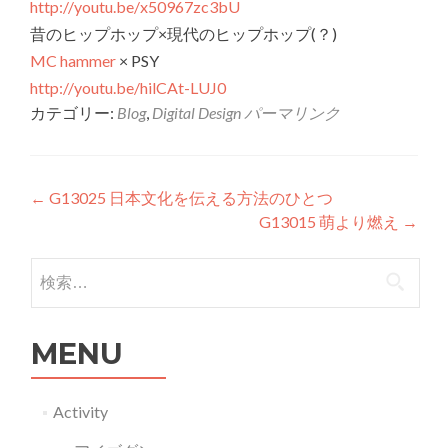
http://youtu.be/x50967zc3bU
昔のヒップホップ×現代のヒップホップ(？)
MC hammer
× PSY
http://youtu.be/hilCAt-LUJ0
カテゴリー:
Blog
,
Digital Design
パーマリンク
投稿ナビゲーション
←
G13025 日本文化を伝える方法のひとつ
G13015 萌より燃え
→
検索:
MENU
Activity