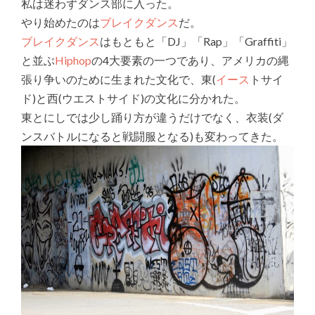
私は迷わずダンス部に入った。
やり始めたのは
ブレイクダンス
だ。
ブレイクダンス
はもともと「DJ」「Rap」「Graffiti」
と並ぶ
Hiphop
の4大要素の一つであり、アメリカの縄
張り争いのために生まれた文化で、東(
イース
トサイ
ド)と西(ウエストサイド)の文化に分かれた。
東とにしでは少し踊り方が違うだけでなく、衣装(ダ
ンスバトルになると戦闘服となる)も変わってきた。