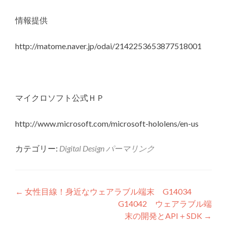
情報提供
http://matome.naver.jp/odai/2142253653877518001
マイクロソフト公式ＨＰ
http://www.microsoft.com/microsoft-hololens/en-us
カテゴリー:
Digital Design
パーマリンク
投稿ナビゲーション
←
女性目線！身近なウェアラブル端末 G14034
G14042 ウェアラブル端
末の開発とAPI＋SDK
→