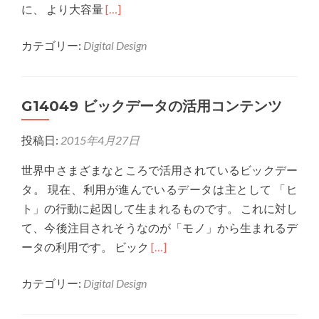
Read
に、 より大容量
[…]
more
カテゴリー:
Digital Design
about
ビ
ッ
G14049 ビックデータの活用コンテンツ
グ
デ
投稿日:
2015年4月27日
ー
タ
世界中さまざまなところで活用されているビックデー
を
タ。 現在、利用が進んでいるデータは主として 「ヒ
利
ト」の行動に起因して生まれるものです。 これに対し
用
て、今後注目されそうなのが「モノ」から生まれるデ
し
Read
ータの利用です。 ビック
[…]
た、
more
自
カテゴリー:
Digital Design
about
分
G14049
な