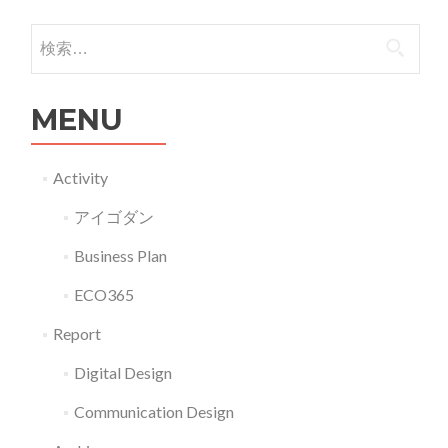
ビ
り
ッ
検索:
の
ク
コ
デ
ミ
MENU
ー
ュ
タ
ニ
の
Activity
ケ
活
ー
アイゴダン
用
シ
コ
Business Plan
ョ
ン
ン
ECO365
テ
ツ
ン
Report
ー
ツ
Digital Design
ル
G14034
Communication Design