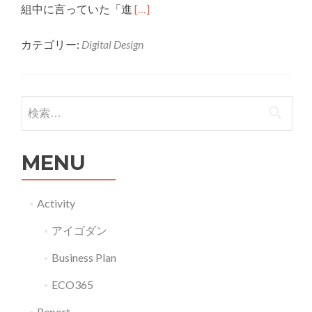
Read
組中に言っていた「進
[…]
more
カテゴリー:
Digital Design
about
「Next
World
ー
検索:
私
た
MENU
ち
の
未
Activity
来
アイゴダン
ー
感
Business Plan
想」
ECO365
G14034
宮
Report